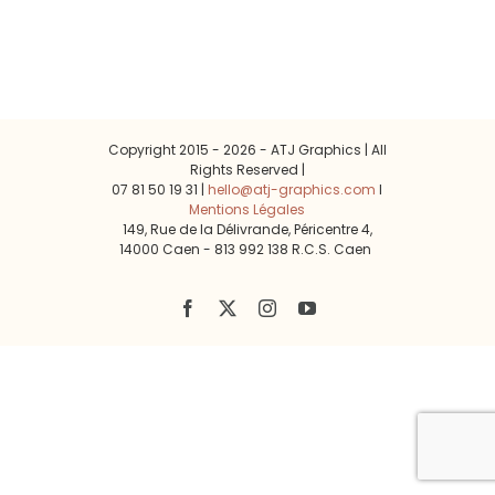
Copyright 2015 -
2026 - ATJ Graphics | All
Rights Reserved |
07 81 50 19 31 |
hello@atj-graphics.com
l
Mentions Légales
149, Rue de la Délivrande, Péricentre 4,
14000 Caen - 813 992 138 R.C.S. Caen
Facebook
X
Instagram
YouTube