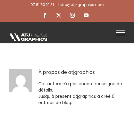
Passer
07 81 50 19 31
|
hello@atj-graphics.com
au
contenu
Facebook
X
Instagram
YouTube
À propos de
atjgraphics
Cet auteur n'a pas encore renseigné de
détails.
Jusqu'à présent atjgraphics a créé 0
entrées de blog.