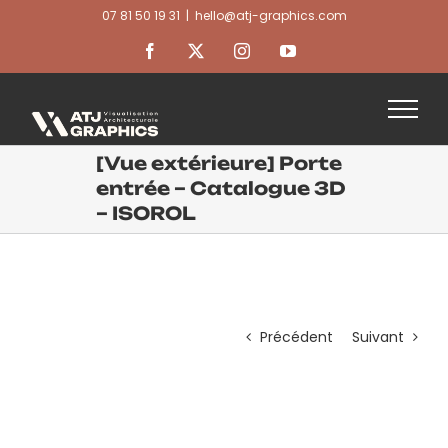
Passer
07 81 50 19 31
|
hello@atj-graphics.com
au
contenu
Facebook
X
Instagram
YouTube
[Vue extérieure] Porte
entrée – Catalogue 3D
– ISOROL
Précédent
Suivant
View
Larger