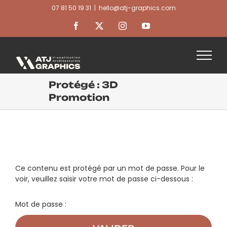
Passer
07 81 50 19 31
|
hello@atj-graphics.com
au
contenu
Facebook
X
Instagram
YouTube
Protégé : 3D
Promotion
Ce contenu est protégé par un mot de passe. Pour le
voir, veuillez saisir votre mot de passe ci-dessous :
Mot de passe :