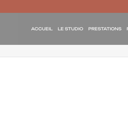
ACCUEIL
LE STUDIO
PRESTATIONS
[Promotion
[Promotion
Immobilière] –
Immobilière] –
Le Clos des
Le Courtil –
Cerisiers – Caen
Creadimm –
La Mer Habitat –
Arzon
Mondeville
Perspectives Extérieures
Perspectives Extérieures