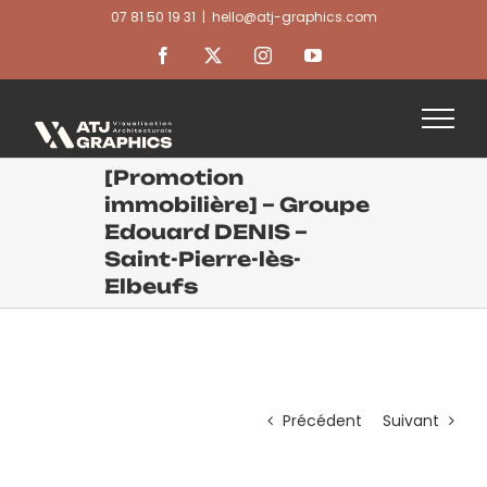
Passer
07 81 50 19 31
|
hello@atj-graphics.com
au
contenu
Facebook
X
Instagram
YouTube
[Promotion
immobilière] – Groupe
Edouard DENIS –
Saint-Pierre-lès-
Elbeufs
Précédent
Suivant