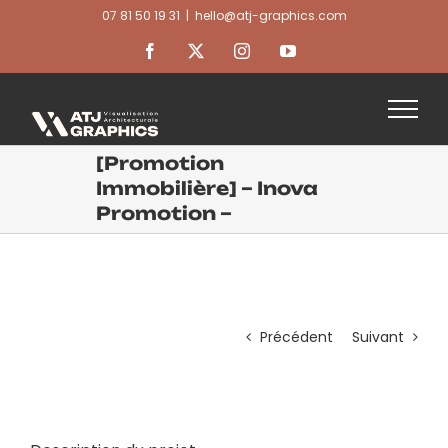
Passer
07 81 50 19 31
|
hello@atj-graphics.com
au
contenu
Facebook
X
Instagram
YouTube
[Promotion
Immobilière] – Inova
Promotion –
Précédent
Suivant
View
Larger