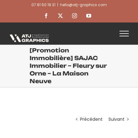
Passer
07 81 50 19 31
|
hello@atj-graphics.com
au
contenu
Facebook
X
Instagram
YouTube
[Promotion
Immobilière] SAJAC
Immobilier – Fleury sur
Orne – La Maison
Neuve
Précédent
Suivant