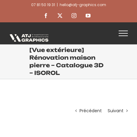
Passer
07 81 50 19 31
|
hello@atj-graphics.com
au
contenu
Facebook
X
Instagram
YouTube
[Vue extérieure]
Rénovation maison
pierre – Catalogue 3D
– ISOROL
Précédent
Suivant