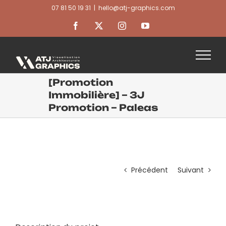
Passer
07 81 50 19 31
|
hello@atj-graphics.com
au
contenu
Facebook
X
Instagram
YouTube
[Promotion
Immobilière] – 3J
Promotion – Paleas
Précédent
Suivant
View
Larger