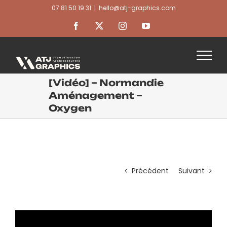
Passer
07 81 50 19 31
|
hello@atj-graphics.com
au
contenu
Facebook
X
Instagram
YouTube
[Vidéo] – Normandie
Aménagement –
Oxygen
Précédent
Suivant